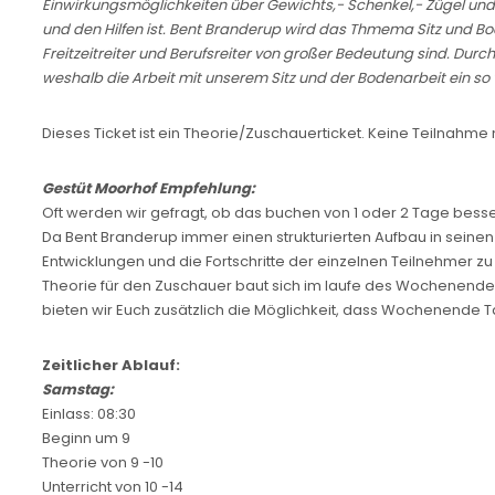
Einwirkungsmöglichkeiten über Gewichts,- Schenkel,- Zügel und wei
und den Hilfen ist. Bent Branderup wird das Thmema Sitz und B
Freitzeitreiter und Berufsreiter von großer Bedeutung sind. Du
weshalb die Arbeit mit unserem Sitz und der Bodenarbeit ein so 
Dieses Ticket ist ein Theorie/Zuschauerticket. Keine Teilnahme 
Gestüt Moorhof Empfehlung:
Oft werden wir gefragt, ob das buchen von 1 oder 2 Tage besser
Da Bent Branderup immer einen strukturierten Aufbau in seinen
Entwicklungen und die Fortschritte der einzelnen Teilnehmer z
Theorie für den Zuschauer baut sich im laufe des Wochenendes s
bieten wir Euch zusätzlich die Möglichkeit, dass Wochenende T
Zeitlicher Ablauf:
Samstag:
Einlass: 08:30
Beginn um 9
Theorie von 9 -10
Unterricht von 10 -14