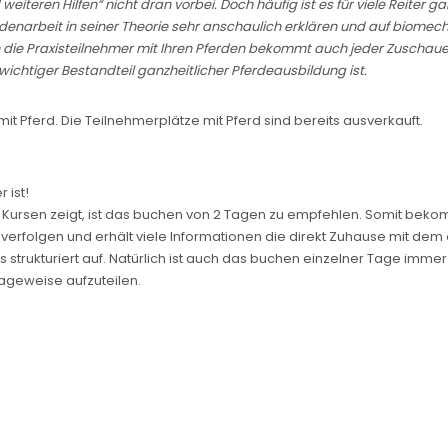
teren Hilfen“ nicht dran vorbei. Doch häufig ist es für viele Reiter ga
odenarbeit in seiner Theorie sehr anschaulich erklären und auf biom
rch die Praxisteilnehmer mit Ihren Pferden bekommt auch jeder Zuschau
wichtiger Bestandteil ganzheitlicher Pferdeausbildung ist.
mit Pferd. Die Teilnehmerplätze mit Pferd sind bereits ausverkauft.
 ist!
 Kursen zeigt, ist das buchen von 2 Tagen zu empfehlen. Somit bekom
u verfolgen und erhält viele Informationen die direkt Zuhause mit 
trukturiert auf. Natürlich ist auch das buchen einzelner Tage immer l
ageweise aufzuteilen.