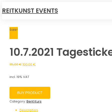
REITKUNST EVENTS
Sale!
10.7.2021 Tagestick
115,00
€
100,00
€
incl. 19% VAT
BUY PRODUCT
Category:
Bent Kurs
Description