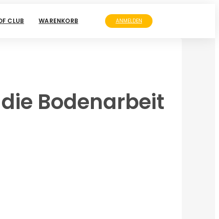
F CLUB
WARENKORB
ANMELDEN
d die Bodenarbeit