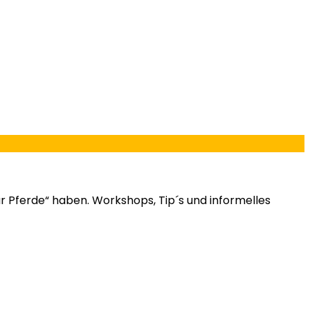
ür Pferde
“
haben. Workshops,
Tip
´s
und informelles